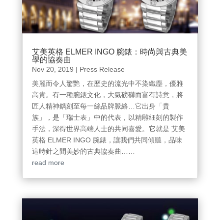
艾美英格 ELMER INGO 腕錶：時尚與古典美
學的協奏曲
Nov 20, 2019
|
Press Release
美麗而令人驚艷，在歷史的流光中不染纖塵，優雅
高貴。有一種腕錶文化，大氣磅礴而富有詩意，將
匠人精神鐫刻至每一絲品牌脈絡…它出身「貴
族」，是「瑞士表」中的代表，以精雕細刻的製作
手法，深得世界高端人士的共同喜愛。它就是 艾美
英格 ELMER INGO 腕錶，讓我們共同傾聽，品味
這時針之間美妙的古典協奏曲……
read more