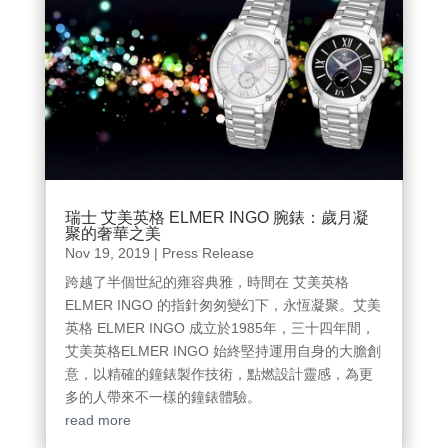
瑞士 艾美英格 ELMER INGO 腕錶：歲月凝
聚的奢華之美
Nov 19, 2019
|
Press Release
跨越了半個世紀的雍容典雅，時間在 艾美英格
ELMER INGO 的指針匆匆變幻下，永恆凝聚。艾美
英格 ELMER INGO 成立於1985年，三十四年間，
艾美英格ELMER INGO 始終堅持運用自身的大膽創
意，以精確的鐘錶製作技術，點燃設計靈感，為更
多的人帶來不一樣的鐘錶體驗。
read more